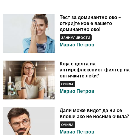
Тест за доминантно око –
откријте кое е вашето
доминантно око!
ЗАНИМЛИВОСТИ
Марио Петров
Која е целта на
антирефлексниот филтер на
оптичките леќи?
ОЧИЛА
Марио Петров
Дали може видот да ни се
влоши ако не носиме очила?
ОЧИЛА
Марио Петров