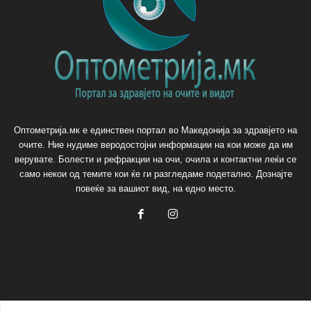
Оптометрија.мк е единствен портал во Македонија за здравјето на
очите. Ние нудиме веродостојни информации на кои може да им
верувате. Болести и рефракции на очи, очила и контактни леќи се
само некои од темите кои ќе ги разгледаме подетално. Дознајте
повеќе за вашиот вид, на едно место.