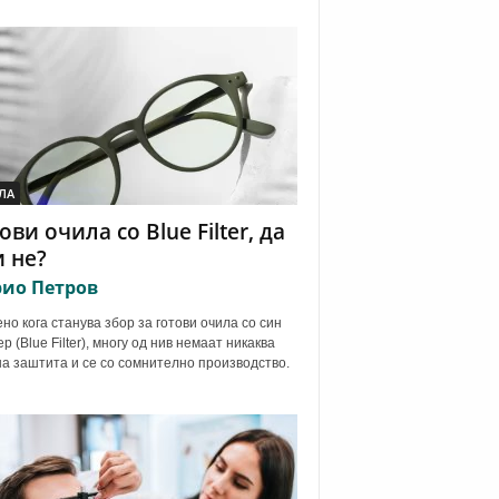
ЛА
ови очила со Blue Filter, да
 не?
ио Петров
но кога станува збор за готови очила со син
р (Blue Filter), многу од нив немаат никаква
а заштита и се со сомнително производство.