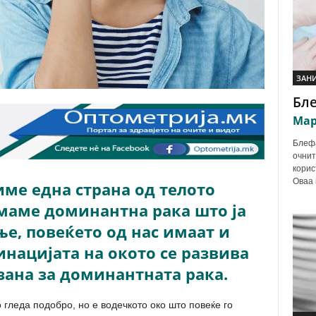
ЗАН
Бл
Мар
Блефа
очнит
корис
Оваа 
име една страна од телото
имаме доминантна рака што ја
е, повеќето од нас имаат и
нацијата на окото се развива
рзана за доминантната рака.
 гледа подобро, но е водечкото око што повеќе го