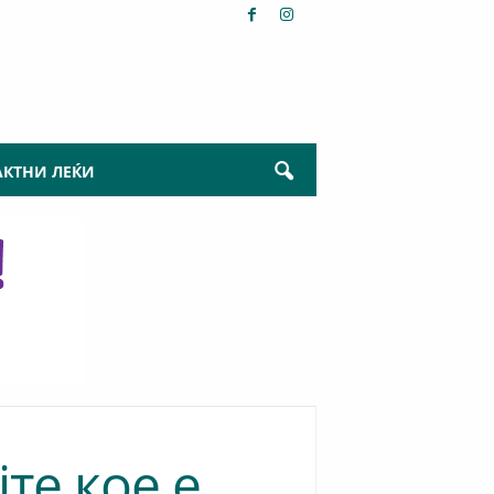
АКТНИ ЛЕЌИ
те кое е