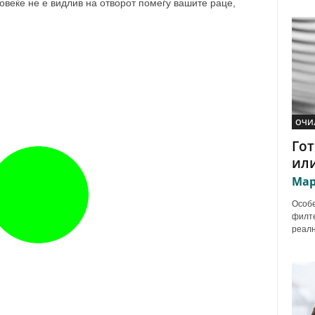
овеќе не е видлив на отворот помеѓу вашите раце,
ОЧИ
Гот
или
Мар
Особе
филте
реалн