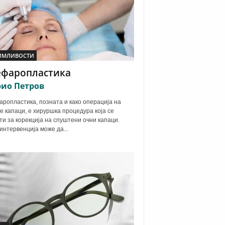
ИМЛИВОСТИ
ефаропластика
ио Петров
ропластика, позната и како операција на
е капаци, е хируршка процедура која се
ти за корекција на спуштени очни капаци.
интервенција може да...