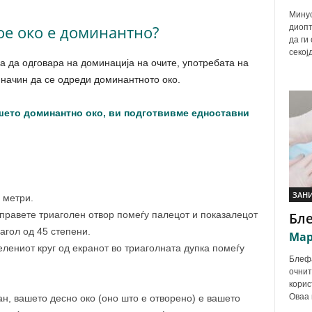
Минус
кое око е доминантно?
диопт
да ги
секој
а да одговара на доминација на очите, употребата на
 начин да се одреди доминантното око.
ашето доминантно око, ви подготвивме едноставни
ЗАН
 метри.
аправете триаголен отвор помеѓу палецот и показалецот
Бл
 агол од 45 степени.
Мар
елениот круг од екранот во триаголната дупка помеѓу
Блефа
очнит
корис
Оваа 
ан, вашето десно око (оно што е отворено) е вашето