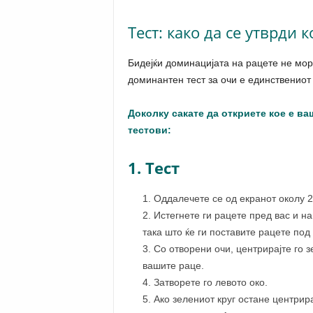
Тест: како да се утврди 
Бидејќи доминацијата на рацете не мор
доминантен тест за очи е единствениот
Доколку сакате да откриете кое е в
тестови:
1. Тест
Оддалечете се од екранот околу 2
Истегнете ги рацете пред вас и н
така што ќе ги поставите рацете под
Со отворени очи, центрирајте го з
вашите раце.
Затворете го левото око.
Ако зелениот круг остане центрир