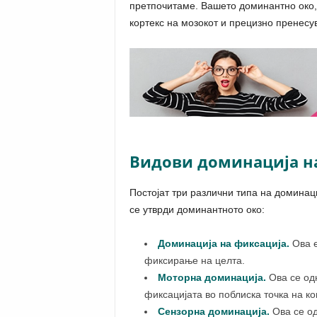
претпочитаме. Вашето доминантно око,
кортекс на мозокот и прецизно пренес
Видови доминација н
Постојат три различни типа на доминаци
се утврди доминантното око:
Доминација на фиксација.
Ова е
фиксирање на целта.
Моторна доминација.
Ова се од
фиксацијата во поблиска точка на ко
Сензорна доминација.
Ова се од