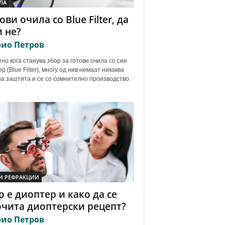
ЛА
ови очила со Blue Filter, да
 не?
ио Петров
но кога станува збор за готови очила со син
р (Blue Filter), многу од нив немаат никаква
а заштита и се со сомнително производство.
И РЕФРАКЦИИ
 е диоптер и како да се
чита диоптерски рецепт?
ио Петров