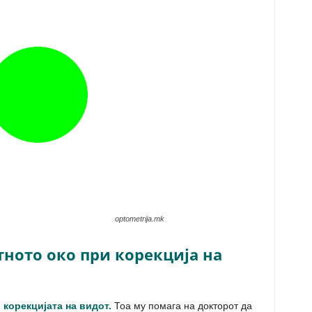
optometrija.mk
ното око при корекција на
 корекцијата на видот.
Тоа му помага на докторот да