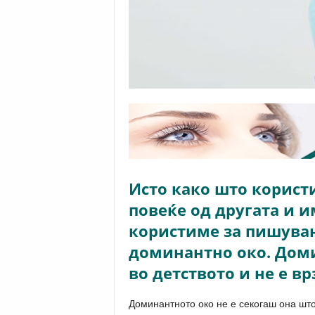
Исто како што корист
повеќе од другата и 
користиме за пишувањ
доминантно око. Доми
во детството и не е в
Доминантното око не е секогаш она што