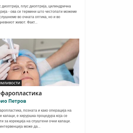
 диоптрија, плус диоптрија, цилиндрична
рија - ова се термини што честопати можеме
 слушнеме во очната оптика, но и во
дневниот живот. Факт...
ИМЛИВОСТИ
ефаропластика
ио Петров
ропластика, позната и како операција на
е капаци, е хируршка процедура која се
ти за корекција на спуштени очни капаци.
интервенција може да...