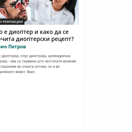
И РЕФРАКЦИИ
 е диоптер и како да се
чита диоптерски рецепт?
ио Петров
 диоптрија, плус диоптрија, цилиндрична
рија - ова се термини што честопати можеме
 слушнеме во очната оптика, но и во
дневниот живот. Факт...