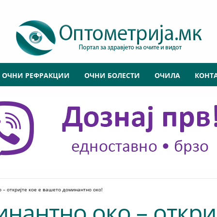
ОЧНИ РЕФРАКЦИИ
ОЧНИ БОЛЕСТИ
ОЧИЛА
КОНТ
 – откријте кое е вашето доминантно око!
инантно око – откриј