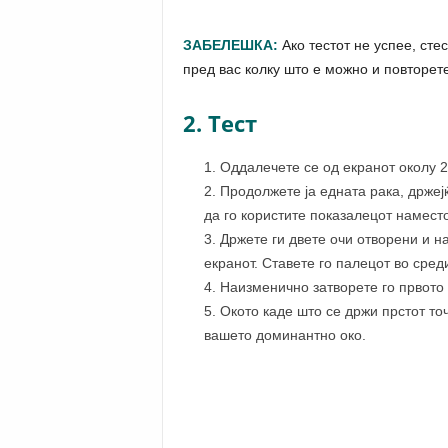
ЗАБЕЛЕШКА:
Ако тестот не успее, сте
пред вас колку што е можно и повторете
2. Тест
Оддалечете се од екранот околу 2
Продолжете ја едната рака, држеј
да го користите показалецот наместо
Држете ги двете очи отворени и на
екранот. Ставете го палецот во среди
Наизменично затворете го првото 
Окото каде што се држи прстот точ
вашето доминантно око.