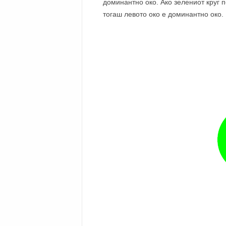
доминантно око. Ако зелениот круг п
тогаш левото око е доминантно око.