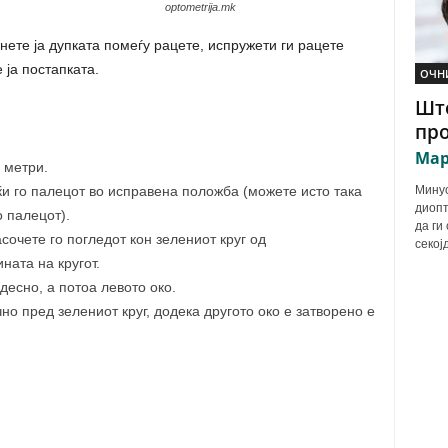
optometrija.mk
снете ја дупката помеѓу рацете, испружети ги рацете
 ја постапката.
ОЧН
Што
про
Мар
 метри.
Минус
ќи го палецот во исправена положба (можете исто така
диопт
 палецот).
да ги
сочете го погледот кон зелениот круг од
секој
ната на кругот.
десно, а потоа левото око.
но пред зелениот круг, додека другото око е затворено е