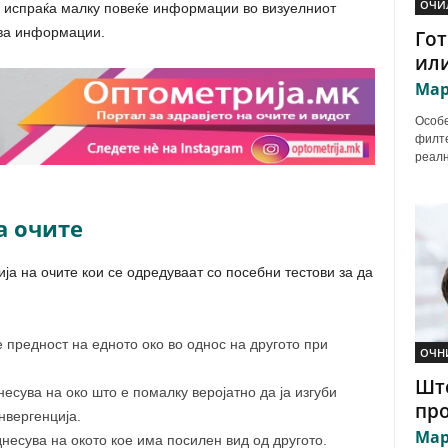
ОЧИ
 испраќа малку повеќе информации во визуелниот
ува информации.
Гот
или
Мар
Особе
филте
реалн
а очите
ја на очите кои се одредуваат со посебни тестови за да
 предност на едното око во однос на другото при
ОЧН
Што
несува на око што е помалку веројатно да ја изгуби
про
нвергенција.
Мар
несува на окото кое има посилен вид од другото.