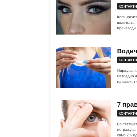
КОНТАКТН
Кога носите
шминката. 
производи.
Водич
КОНТАКТН
Одржувањет
безбедно н
на вашиот 
7 пра
КОНТАКТН
Во статија
истражувањ
само 2% од 