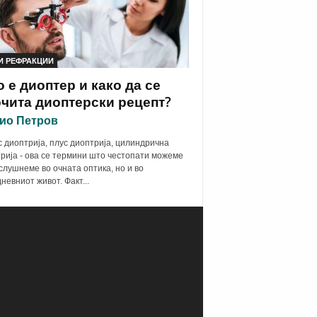
И РЕФРАКЦИИ
 е диоптер и како да се
чита диоптерски рецепт?
ио Петров
 диоптрија, плус диоптрија, цилиндрична
рија - ова се термини што честопати можеме
 слушнеме во очната оптика, но и во
дневниот живот. Факт...