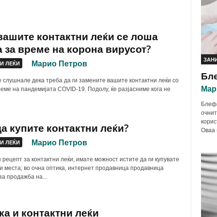
вашите контактни леќи се лоша
а за време на корона вирусот?
ЗАН
Марио Петров
И ЛЕЌИ
Бл
 слушнале дека треба да ги замените вашите контактни леќи со
Мар
реме на пандемијата COVID-19. Подолу, ќе разјасниме кога не
Блефа
очнит
корис
да купите контактни леќи?
Оваа 
Марио Петров
И ЛЕЌИ
 рецепт за контактни леќи, имате можност истите да ги купувате
и места; во очна оптика, интернет продавница продавница
за продажба на...
а и контактни леќи