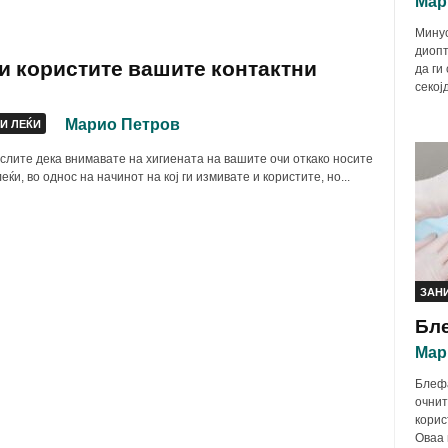
Мар
Минус
диопт
ги користите вашите контактни
да ги
секој
Марио Петров
И ЛЕЌИ
слите дека внимавате на хигиената на вашите очи откако носите
еќи, во однос на начинот на кој ги измивате и користите, но...
ЗАН
Бл
Мар
Блефа
очнит
корис
Оваа 