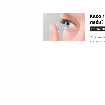
Како 
леќи?
КОНТАКТН
Сигурно ми
контактни л