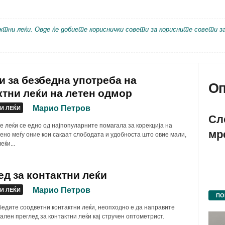
ктни леќи. Овде ќе добиете кориснички совети за корисните совети з
и за безбедна употреба на
Оп
ктни леќи на летен одмор
Марио Петров
И ЛЕЌИ
Сл
е леќи се едно од најпопуларните помагала за корекција на
мр
бено меѓу оние кои сакаат слободата и удобноста што овие мали,
еќи...
ед за контактни леќи
Марио Петров
И ЛЕЌИ
ПО
бедите соодветни контактни леќи, неопходно е да направите
лен преглед за контактни леќи кај стручен оптометрист.