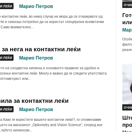
ОЧИ
Марио Петров
И ЛЕЌИ
Гот
 контактни леќи, во никој случај не мора да се откажувате од
или
Не е секогаш потребно да се користат специјални козметички
 Само внимателно...
Мар
Особе
филте
 за нега на контактни леќи
реалн
Марио Петров
И ЛЕЌИ
о на соодветна хигиена е основното правило за удобно и
осење контактни леќи. Многу е важно да ги следите упатствата
оптометрист или...
вила за контактни леќи
ОЧН
Марио Петров
И ЛЕЌИ
Што
та Како ги користите вашите контактни леќи?, го споменавме
про
ето на магазинот „Optometry and Vision Science“, според кое
луѓето хигиенски...