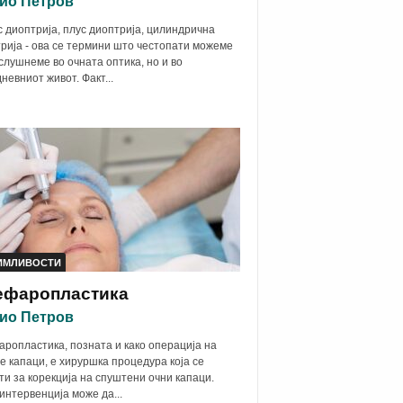
ио Петров
 диоптрија, плус диоптрија, цилиндрична
рија - ова се термини што честопати можеме
 слушнеме во очната оптика, но и во
дневниот живот. Факт...
ИМЛИВОСТИ
ефаропластика
ио Петров
ропластика, позната и како операција на
е капаци, е хируршка процедура која се
ти за корекција на спуштени очни капаци.
интервенција може да...