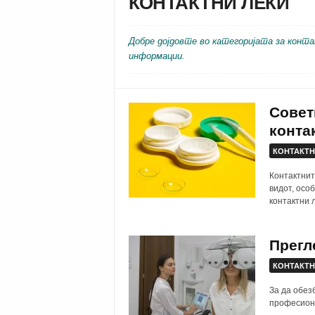
КОНТАКТНИ ЛЕЌИ
Добре дојдовте во категоријата за конта
информации.
Совет
конта
КОНТАКТН
Контактнит
видот, осо
контактни л
Прегл
КОНТАКТН
За да обез
професиона