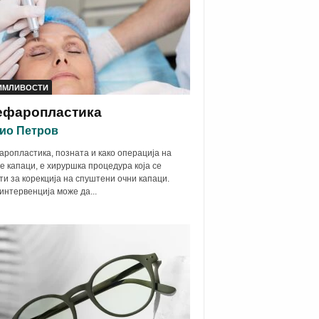
ИМЛИВОСТИ
ефаропластика
ио Петров
ропластика, позната и како операција на
е капаци, е хируршка процедура која се
ти за корекција на спуштени очни капаци.
интервенција може да...