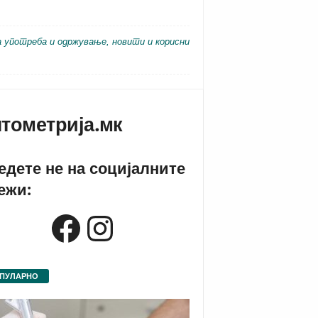
а употреба и одржување, новити и корисни
тометрија.мк
едете не на социјалните
ежи:
Facebook
Instagram
ПУЛАРНО