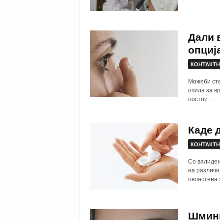
Дали 
опциј
КОНТАКТН
Можеби сте
очила за в
постои...
Каде 
КОНТАКТН
Со валиден
на различн
овластена 
Шминк