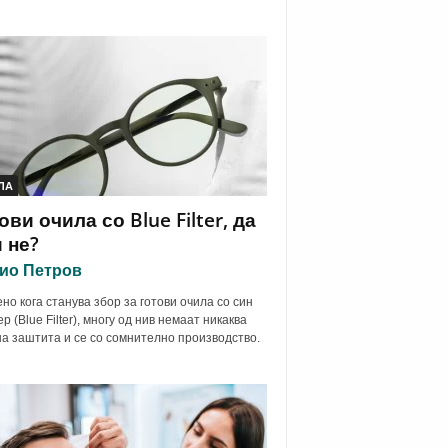
ЛА
ови очила со Blue Filter, да
 не?
ио Петров
но кога станува збор за готови очила со син
р (Blue Filter), многу од нив немаат никаква
а заштита и се со сомнително производство.