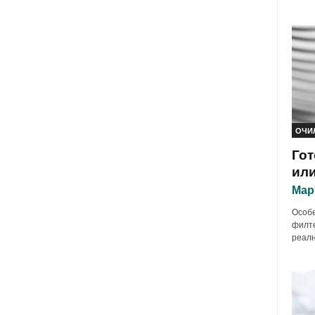
ОЧИ
Гот
или
Мар
Особе
филте
реалн