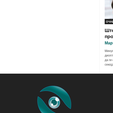
ОЧН
Што
про
Мар
Минус
диопт
да ги
секој