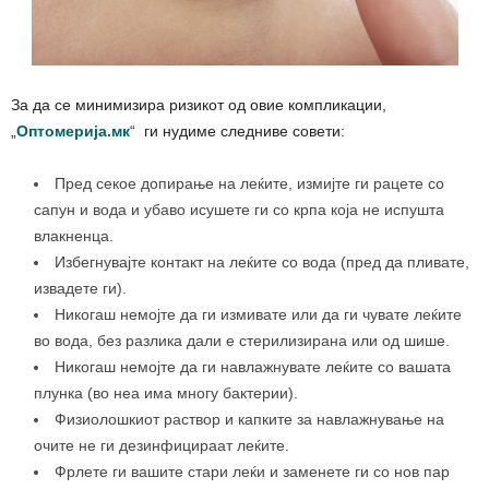
За да се минимизира ризикот од овие компликации,
„
Оптомерија.мк
“ ги нудиме следниве совети:
Пред секое допирање на леќите, измијте ги рацете со
сапун и вода и убаво исушете ги со крпа која не испушта
влакненца.
Избегнувајте контакт на леќите со вода (пред да пливате,
извадете ги).
Никогаш немојте да ги измивате или да ги чувате леќите
во вода, без разлика дали е стерилизирана или од шише.
Никогаш немојте да ги навлажнувате леќите со вашата
плунка (во неа има многу бактерии).
Физиолошкиот раствор и капките за навлажнување на
очите не ги дезинфицираат леќите.
Фрлете ги вашите стари леќи и заменете ги со нов пар