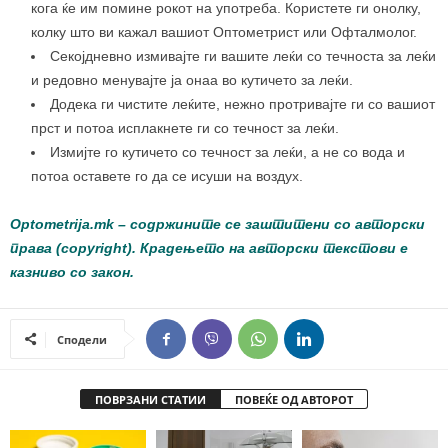
кога ќе им помине рокот на употреба. Користете ги онолку,
колку што ви кажал вашиот Оптометрист или Офталмолог.
Секојдневно измивајте ги вашите леќи со течноста за леќи
и редовно менувајте ја онаа во кутичето за леќи.
Додека ги чистите леќите, нежно протривајте ги со вашиот
прст и потоа исплакнете ги со течност за леќи.
Измијте го кутичето со течност за леќи, а не со вода и
потоа оставете го да се исуши на воздух.
Optometrija.mk
– содржините се заштитени со авторски
права (copyright). Крадењето на авторски текстови е
казниво со закон.
Сподели
ПОВРЗАНИ СТАТИИ
ПОВЕЌЕ ОД АВТОРОТ