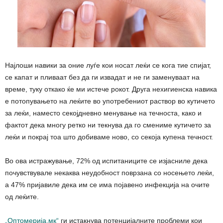
Најлоши навики за оние луѓе кои носат леќи се кога тие спијат,
се капат и пливаат без да ги извадат и не ги заменуваат на
време, туку откако ќе ми истече рокот. Друга нехигиенска навика
е потопувањето на леќите во употребениот раствор во кутичето
за леќи, наместо секојдневно менување на течноста, како и
фактот дека многу ретко ни текнува да го смениме кутичето за
леќи и покрај тоа што добиваме ново, со секоја купена течност.
Во ова истражување, 72% од испитаниците се изјасниле дека
почувствувале некаква неудобност поврзана со носењето леќи,
а 47% пријавиле дека им се има појавено инфекција на очите
од леќите.
„
Оптомерија.мк
“
ги истакнува потенцијалните проблеми кои