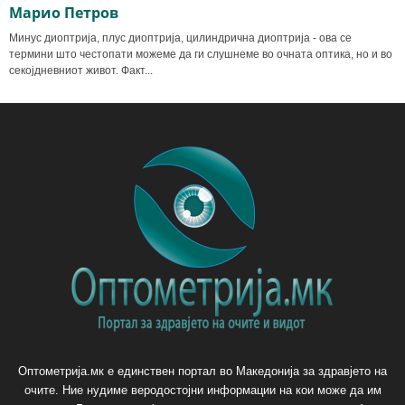
Марио Петров
Минус диоптрија, плус диоптрија, цилиндрична диоптрија - ова се
термини што честопати можеме да ги слушнеме во очната оптика, но и во
секојдневниот живот. Факт...
Оптометрија.мк е единствен портал во Македонија за здравјето на
очите. Ние нудиме веродостојни информации на кои може да им