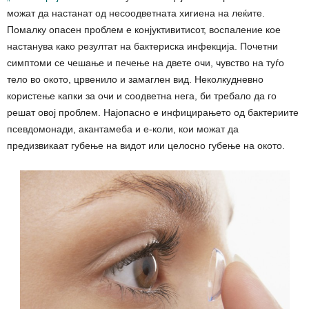
можат да настанат од несоодветната хигиена на леќите.
Помалку опасен проблем е конјуктивитисот, воспаление кое
настанува како резултат на бактериска инфекција. Почетни
симптоми се чешање и печење на двете очи, чувство на туѓо
тело во окото, црвенило и замаглен вид. Неколкудневно
користење капки за очи и соодветна нега, би требало да го
решат овој проблем. Најопасно е инфицирањето од бактериите
псевдомонади, акантамеба и е-коли, кои можат да
предизвикаат губење на видот или целосно губење на окото.