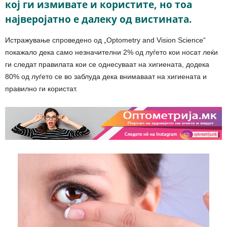
кој ги измивате и користите, но тоа
најверојатно е далеку од вистината.
Истражување спроведено од „Optometry and Vision Science“
покажало дека само незначителни 2% од луѓето кои носат леќи
ги следат правилата кои се однесуваат на хигиената, додека
80% од луѓето се во заблуда дека внимаваат на хигиената и
правилно ги користат.