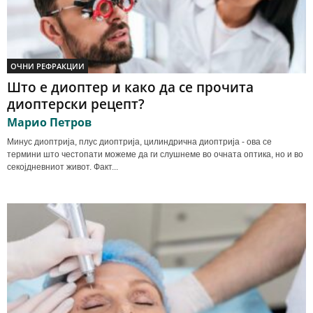
ОЧНИ РЕФРАКЦИИ
Што е диоптер и како да се прочита
диоптерски рецепт?
Марио Петров
Минус диоптрија, плус диоптрија, цилиндрична диоптрија - ова се
термини што честопати можеме да ги слушнеме во очната оптика, но и во
секојдневниот живот. Факт...