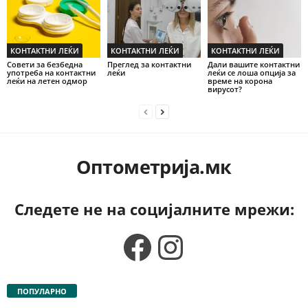
КОНТАКТНИ ЛЕЌИ
КОНТАКТНИ ЛЕЌИ
КОНТАКТНИ ЛЕЌИ
Совети за безбедна
Преглед за контактни
Дали вашите контактни
употреба на контактни
леќи
леќи се лоша опција за
леќи на летен одмор
време на корона
вирусот?
Оптометрија.мк
Следете не на социјалните мрежи:
Facebook
Instagram
ПОПУЛАРНО