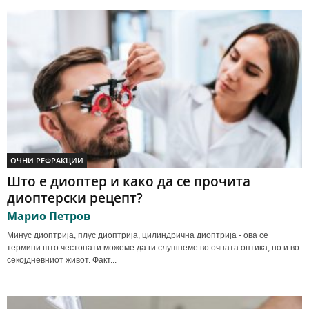
ОЧНИ РЕФРАКЦИИ
Што е диоптер и како да се прочита
диоптерски рецепт?
Марио Петров
Минус диоптрија, плус диоптрија, цилиндрична диоптрија - ова се
термини што честопати можеме да ги слушнеме во очната оптика, но и во
секојдневниот живот. Факт...