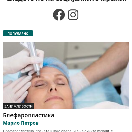
Facebook
Instagram
ПОПУЛАРНО
ЗАНИМЛИВОСТИ
Блефаропластика
Марио Петров
Блефаропластика, позната и како операција на очните капаци, е