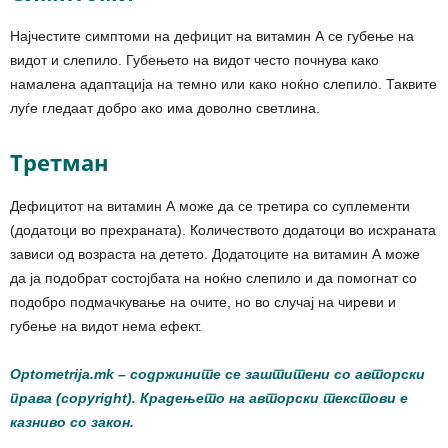
Најчестите симптоми на дефицит на витамин А се губење на
видот и слепило. Губењето на видот често почнува како
намалена адаптација на темно или како ноќно слепило. Таквите
луѓе гледаат добро ако има доволно светлина.
Третман
Дефицитот на витамин А може да се третира со суплементи
(додатоци во прехраната). Количеството додатоци во исхраната
зависи од возраста на детето. Додатоците на витамин А може
да ја подобрат состојбата на ноќно слепило и да помогнат со
подобро подмачкување на очите, но во случај на чиреви и
губење на видот нема ефект.
Optometrija.mk
– содржините се заштитени со авторски
права (copyright). Крадењето на авторски текстови е
казниво со закон.