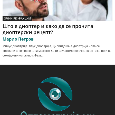
ОЧНИ РЕФРАКЦИИ
Што е диоптер и како да се прочита
диоптерски рецепт?
Марио Петров
Минус диоптрија, плус диоптрија, цилиндрична диоптрија - ова се
термини што честопати можеме да ги слушнеме во очната оптика, но и во
секојдневниот живот. Факт...