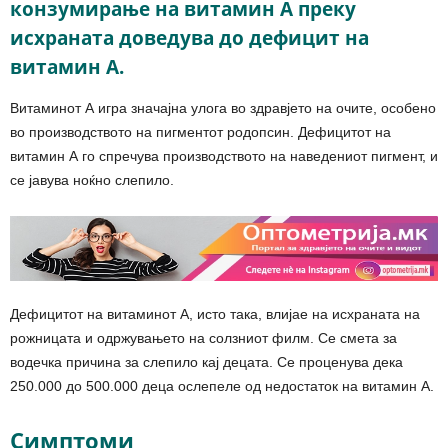
конзумирање на витамин А преку
исхраната доведува до дефицит на
витамин А.
Витаминот А игра значајна улога во здравјето на очите, особено
во производството на пигментот родопсин. Дефицитот на
витамин А го спречува производството на наведениот пигмент, и
се јавува ноќно слепило.
Дефицитот на витаминот А, исто така, влијае на исхраната на
рожницата и одржувањето на солзниот филм. Се смета за
водечка причина за слепило кај децата. Се проценува дека
250.000 до 500.000 деца ослепеле од недостаток на витамин А.
Симптоми