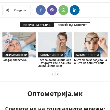
Сподели
ПОВРЗАНИ СТАТИИ
ПОВЕЌЕ ОД АВТОРОТ
ЗАНИМЛИВОСТИ
ЗАНИМЛИВОСТИ
ЗАНИМЛИВОСТИ
Блефаропластика
Тест за доминантно око
Митови за здравјето на
– откријте кое е вашето
очите на вашите деца
доминантно око!
Оптометрија.мк
Следете не на социјалните мрежи: