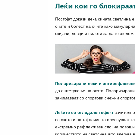
Леќи кои го блокираат
Постојат докази дека сината светлина 
очите и болест на очите како макуларна
скијачи, ловци и пилоти за да го зголема
Поларизирани леќи и антирефлексн
до оштетување на окото. Поларизиранит
занимаваат со спортови снежни спорто
Леќите со огледален ефект
зачително
во окото и на тој начин го олеснуваат 
екстремно рефлективен слој на површин
количеството на светлина што влегува в