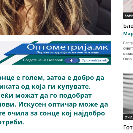
ЗАН
Бл
Мар
Блефа
очнит
корис
Оваа 
онце е голем, затоа е добро да
иката од која ги купувате.
леќи можат да го подобрат
лови. Искусен оптичар може да
е очила за сонце кој најдобро
ОЧИ
отреби.
Гот