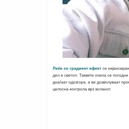
Леќи со градиент ефект
се нијансиран
дел е светол. Таквите очила се погодни
доаѓаат одозгора, а ви дозволуваат пр
целосна контрола врз воланот.