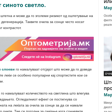
или
 синото светло.
Мар
е штетна и може да го зголеми ризикот од оштетување на
Особе
филте
 дегенерација. Таквите очила за сонце често носат
реалн
т контрастот.
и слоеви
го намалуваат отсјајот што може да го доведе
ОЧН
е леќи се особено популарни кај спортистите кои се
Што
ви.
про
 го намалуваат количеството на светлина што влегува
Мар
гледањето. Огледалниот ефект се постигнува со
Минус
ата на леќата за очила за сонце за да се намали
диопт
о очите. Тие се погодни за скијање кога сончевите
да ги