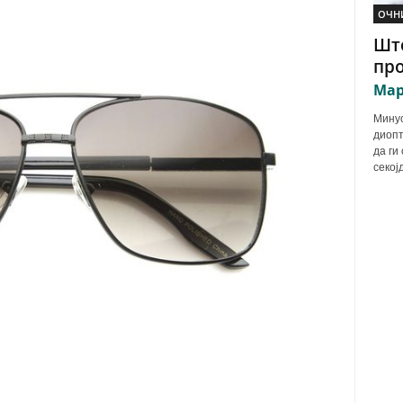
ОЧН
Што
про
Мар
Минус
диопт
да ги
секој