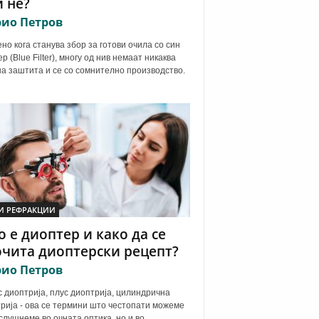
 не?
ио Петров
но кога станува збор за готови очила со син
р (Blue Filter), многу од нив немаат никаква
а заштита и се со сомнително производство.
И РЕФРАКЦИИ
 е диоптер и како да се
чита диоптерски рецепт?
ио Петров
 диоптрија, плус диоптрија, цилиндрична
рија - ова се термини што честопати можеме
 слушнеме во очната оптика, но и во