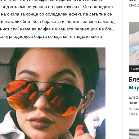
секој
е под зголемени услови на осветлување. Со напредокот
на очила за сонце со ооледален ефект, па сега тие се
и металик бои. Која боја ќе ја изберете, зависи само од
ниот слој нема да влијае на вашата перцепција на бои,
ој ја одредува бојата со која ќе го гледате светот.
ЗАН
Бл
Мар
Блефа
очнит
корис
Оваа 