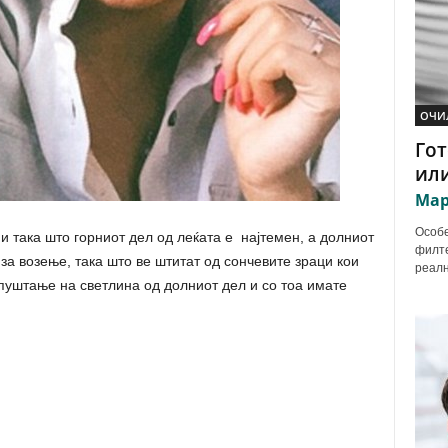
ОЧИ
Гот
или
Мар
Особе
и така што горниот дел од леќата е најтемен, а долниот
филте
 за возење, така што ве штитат од сончевите зраци кои
реалн
опуштање на светлина од долниот дел и со тоа имате