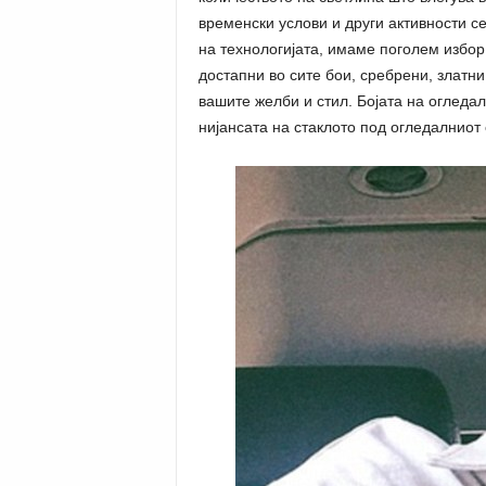
временски услови и други активности с
на технологијата, имаме поголем избор 
достапни во сите бои, сребрени, златни 
вашите желби и стил. Бојата на огледал
нијансата на стаклото под огледалниот сл