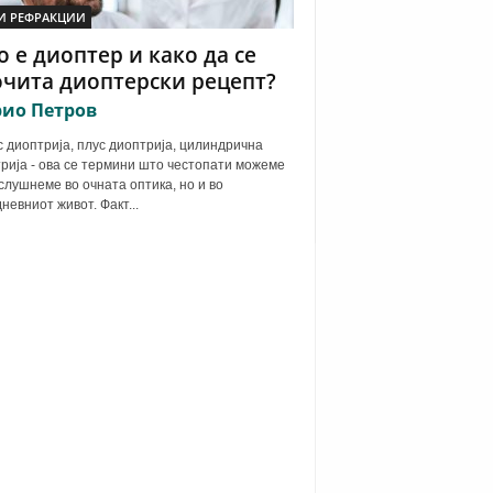
И РЕФРАКЦИИ
 е диоптер и како да се
чита диоптерски рецепт?
ио Петров
 диоптрија, плус диоптрија, цилиндрична
рија - ова се термини што честопати можеме
 слушнеме во очната оптика, но и во
дневниот живот. Факт...