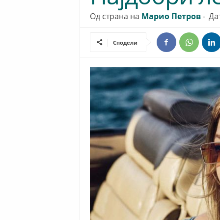
Од страна на
Марио Петров
-
Да
Сподели