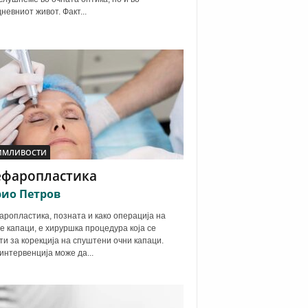
дневниот живот. Факт...
ИМЛИВОСТИ
ефаропластика
ио Петров
ропластика, позната и како операција на
е капаци, е хируршка процедура која се
ти за корекција на спуштени очни капаци.
интервенција може да...