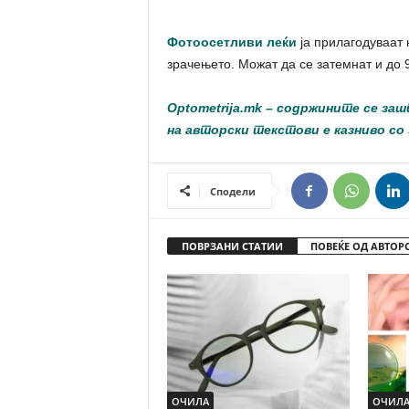
Фотоосетливи леќи
ја прилагодуваат 
зрачењето. Можат да се затемнат и до 
Optometrija.mk
– содржините се зашт
на авторски текстови е казниво со 
Сподели
ПОВРЗАНИ СТАТИИ
ПОВЕЌЕ ОД АВТОР
ОЧИЛА
ОЧИЛ