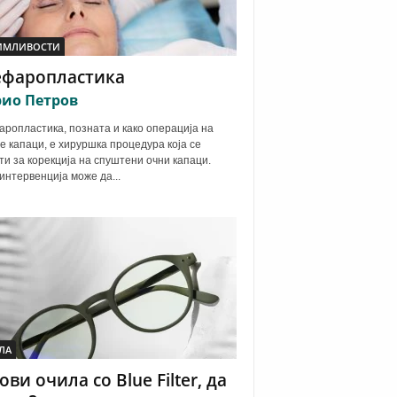
ИМЛИВОСТИ
ефаропластика
ио Петров
ропластика, позната и како операција на
е капаци, е хируршка процедура која се
ти за корекција на спуштени очни капаци.
интервенција може да...
ЛА
ови очила со Blue Filter, да