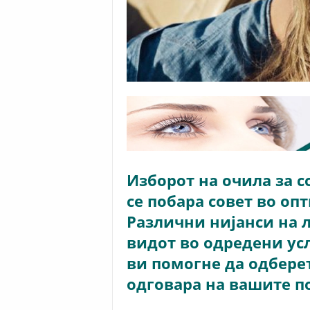
Изборот на очила за с
се побара совет во опт
Различни нијанси на 
видот во одредени ус
ви помогне да одберет
одговара на вашите п