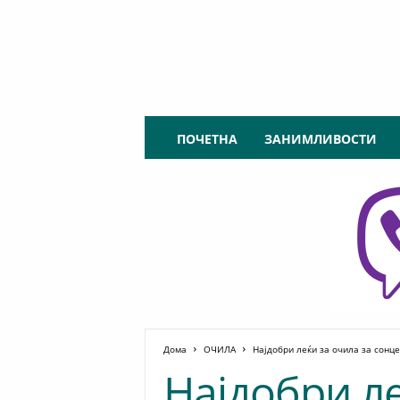
О
ПОЧЕТНА
ЗАНИМЛИВОСТИ
п
т
о
м
е
т
р
и
ј
а
.
м
Дома
ОЧИЛА
Најдобри леќи за очила за сонце
к
Најдобри ле