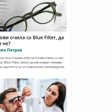
ЛА
ови очила со Blue Filter, да
 не?
ио Петров
но кога станува збор за готови очила со син
р (Blue Filter), многу од нив немаат никаква
а заштита и се со сомнително производство.