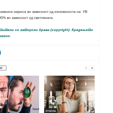
нивната нијанса во зависност од изложеноста на УВ
90% во зависност од светлината.
итени со авторски права (copyright). Крадењето
закон.
ОТ
А
ОЧИЛА