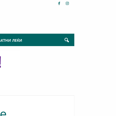
АКТНИ ЛЕЌИ
це