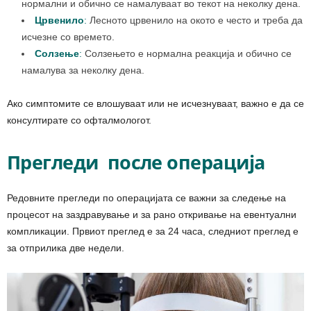
нормални и обично се намалуваат во текот на неколку дена.
Црвенило
:
Лесното црвенило на окото е често и треба да
исчезне со времето.
Солзење
:
Солзењето е нормална реакција и обично се
намалува за неколку дена.
Ако симптомите се влошуваат или не исчезнуваат, важно е да се
консултирате со офталмологот.
Прегледи
после операција
Редовните прегледи по операцијата се важни за следење на
процесот на заздравување и за рано откривање на евентуални
компликации. Првиот преглед е за 24 часа, следниот преглед е
за отприлика две недели.