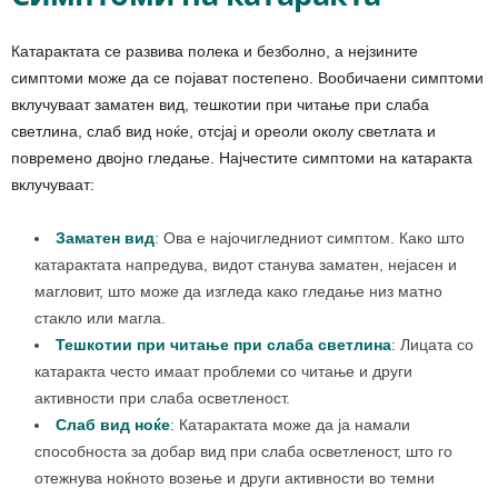
Катарактата се развива полека и безболно, а нејзините
симптоми може да се појават постепено. Вообичаени симптоми
вклучуваат заматен вид, тешкотии при читање при слаба
светлина, слаб вид ноќе, отсјај и ореоли околу светлата и
повремено двојно гледање. Најчестите симптоми на катаракта
вклучуваат:
Заматен вид
:
Ова е најочигледниот симптом. Како што
катарактата напредува, видот станува заматен, нејасен и
магловит, што може да изгледа како гледање низ матно
стакло или магла.
Тешкотии при читање при слаба светлина
:
Лицата со
катаракта често имаат проблеми со читање и други
активности при слаба осветленост.
Слаб вид ноќе
:
Катарактата може да ја намали
способноста за добар вид при слаба осветленост, што го
отежнува ноќното возење и други активности во темни