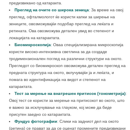
предизвикано од катаракта.
Преглед на очите со широка зеница
:
За време на овој
преглед, офталмологот ќе користи капки за ширење на
зениците, овозможувајќи подобар преглед на леќата и
ретината. Ова овозможува детален увид во степенот и
локацијата на катарактата.
Биомикроскопија
:
Оваа специјализирана микроскопија
користи високо-интензивна светлина за да создаде
тродимензионален поглед на различни структури на окото.
Прегледот со биомикроскоп овозможува детален преглед на
предната структура на окото, вклучувајќи ја и леќата, и
помага во идентификација на видот и степенот на
катарактата.
Тест за мерење на внатрешен притисок (тонометрија)
:
Овој тест се користи за мерење на притисокот во окото, што
е важно за исклучување на глауком, кој може да биде
присутен заедно со катарактата.
Фундус фотографии
:
Слики на задниот дел на окото
(ретина) се прават за да се оценат промените предизвикани