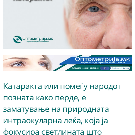
Катаракта или помеѓу народот
позната како перде, е
заматување на природната
интраокуларна леќа, која ја
фокусира светлината што