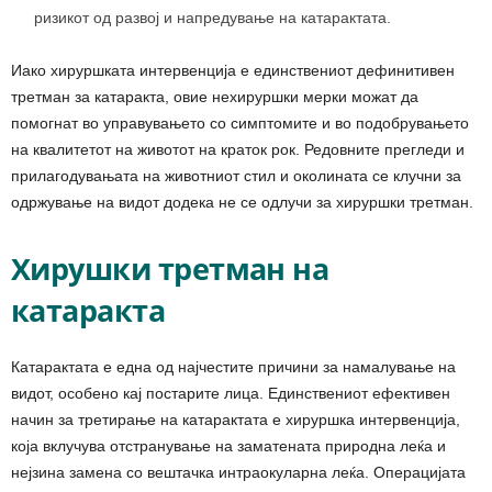
ризикот од развој и напредување на катарактата.
Иако хируршката интервенција е единствениот дефинитивен
третман за катаракта, овие нехируршки мерки можат да
помогнат во управувањето со симптомите и во подобрувањето
на квалитетот на животот на краток рок. Редовните прегледи и
прилагодувањата на животниот стил и околината се клучни за
одржување на видот додека не се одлучи за хируршки третман.
Хирушки третман на
катаракта
Катарактата е една од најчестите причини за намалување на
видот, особено кај постарите лица. Единствениот ефективен
начин за третирање на катарактата е хируршка интервенција,
која вклучува отстранување на заматената природна леќа и
нејзина замена со вештачка интраокуларна леќа. Операцијата