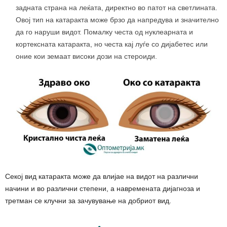
задната страна на леќата, директно во патот на светлината.
Овој тип на катаракта може брзо да напредува и значително
да го наруши видот. Помалку честа од нуклеарната и
кортексната катаракта, но честа кај луѓе со дијабетес или
оние кои земаат високи дози на стероиди.
Секој вид катаракта може да влијае на видот на различни
начини и во различни степени, а навремената дијагноза и
третман се клучни за зачувување на добриот вид.