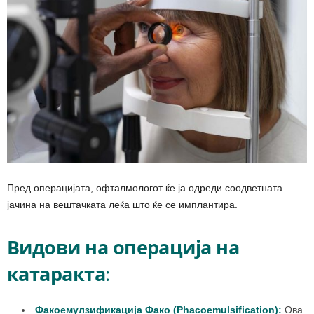
Пред операцијата, офталмологот ќе ја одреди соодветната
јачина на вештачката леќа што ќе се имплантира.
Видови на операција на
катаракта
:
Факоемулзификација Фако (Phacoemulsification):
Ова