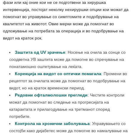
фази или кај оние кои не се подготвени за хируршка
интервенција, постојат неколку нехируршки опции кои можат да
помогнат во управување со симптомите и подобрување на
квалитетот на животот. Овие мерки може да помогнат во
одложување на потребата за операција и во подобрување на
видот на краток рок.
Заштита од UV зрачење
:
Носење на очила за сонце со
соодветна УВ заштита може да помогне во спречување на
понатамошно оштетување на леќата.
Корекција на видот со оптички помагала
:
Промени во
рецептот за очилата може да помогнат во подобрување на
видот, но на краток временски период.
Редовни офталмолошки прегледи
:
Честите контроли
можат да помогнат во следење на прогресијата на
катарактата и прилагодување на третманот според
потребите.
Контрола на хронични заболувања
:
Управувањето со
состојби како дијабетес може да помогне во намалување на