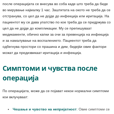
после операцијата се внесува во соба каде што треба да биде
во мирување најмалку 1 час. Заштитата на окото не треба да се
отстранува, со цел да не дојде до инфекција или иритација. На
пациентот му се дава упатство по кое треба да се придржува со
цел да не дојде до компликации. Му се препишуваат
медикаменти, обично капки за очи за превенција на инфекција
и за намалување на воспалението. Пациентот треба да
одбегнува простори со прашина и дим, бидејќи овие фактори
можат да предизвикаат иритација и инфекција.
Симптоми и чувства после
операција
По операцијата, може да се појават некои нормални симптоми
кои вклучуваат:
Чешање и чувство на непријатност
:
Овие симптоми се