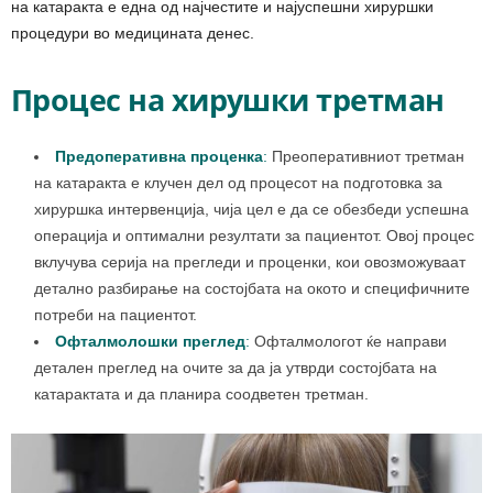
на катаракта е една од најчестите и најуспешни хируршки
процедури во медицината денес.
Процес на хирушки третман
Предоперативна проценка
:
Преоперативниот третман
на катаракта е клучен дел од процесот на подготовка за
хируршка интервенција, чија цел е да се обезбеди успешна
операција и оптимални резултати за пациентот. Овој процес
вклучува серија на прегледи и проценки, кои овозможуваат
детално разбирање на состојбата на окото и специфичните
потреби на пациентот.
Офталмолошки преглед
:
Офталмологот ќе направи
детален преглед на очите за да ја утврди состојбата на
катарактата и да планира соодветен третман.