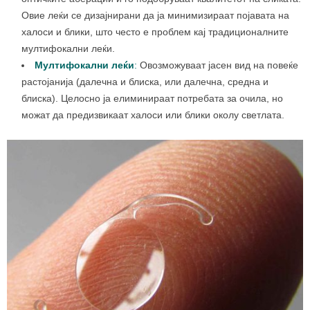
Овие леќи се дизајнирани да ја минимизираат појавата на
халоси и блики, што често е проблем кај традиционалните
мултифокални леќи.
Мултифокални леќи
:
Овозможуваат јасен вид на повеќе
растојанија (далечна и блиска, или далечна, средна и
блиска). Целосно ја елиминираат потребата за очила, но
можат да предизвикаат халоси или блики околу светлата.