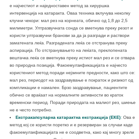
е најчестиот и наједноставен метод за хируршка
интервенција на катаракта. Оваа техника вклучува неколку
клучни чекори: мал рез на корнеата, обично од 1,8 до 2,5
милиметри. Ултразвучната сонда се вметнува преку резот и
користи ултразвучни бранови за да ја разгради и раствори
заматената леќа. Разградената леќа се отстранува преку
аспирација. По отстранувањето на леќата, преклопената
вештачка леќа се вметнува преку истиот мал рез и се отвара
во природна позиција. Факоемулзификацијата е најчесто
користениот метод поради нејзините предности, како што се:
мал рез, периодот на заздравување е пократок и ризикот од
компликации е намален. Брзо заздравување, пациентите
обично се враќаат на нормалните активности во краток
временски период. Поради природата на малиот рез, шиење
не е често потребно.
Екстракапсуларна катарактна екстракција (ЕКЕ)
:
Ова е
метод кој се користи поретко и е резервиран за случаи каде
факоемулзификацијата не е соодветна, како кај многу зрели