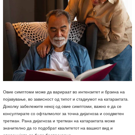
Овие симптоми може да варираат во интензитет и брзина на
појавување, во зависност од типот и стадиумот на катарактата.
Доколку забележите некој од овие симптоми, важно е да се
консултирате со офталмолог за точна дијагноза и соодветен
третман. Рана дијагноза и третман на катарактата може
значително да го подобрат квалитетот на вашиот вид и