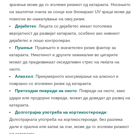
зрачење може да го зголеми ризикот од катаракта. Носењето
на заштитни очила за сонце кои блокираат UV зраци може да
помогне во намалување на овој ризик.
Дијабетес
:
Лицата со дијабетес имаат поголема
веројатност да развијат катаракта, особено ако нивниот
дијабетес е лошо контролиран.
Пушење
:
Пушењето е значителен ризик фактор за
катаракта. Никотинот и другите хемикалии во цигарите
можат да предизвикаат оксидативен стрес на леќата на
окото.
Алкохол
:
Прекумерното консумирање на алкохол е
поврзано со зголемен ризик од катаракта.
Претходни повреди на окото
:
Повреди на окото, како
удари или продорни повреди, можат да доведат до развој на
катаракта.
Долготрајна употреба на кортикостероиди
:
Долготрајната употреба на кортикостероиди, без разлика
дали е орална или капки за очи, може да го зголеми ризикот
од катаракта.