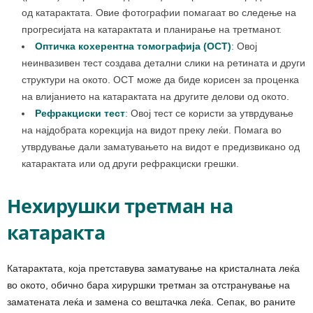
од катарактата. Овие фотографии помагаат во следење на
прогресијата на катарактата и планирање на третманот.
Оптичка кохерентна томографија (OCT)
:
Овој
неинвазивен тест создава детални слики на ретината и други
структури на окото. OCT може да биде корисен за проценка
на влијанието на катарактата на другите делови од окото.
Рефракциски тест
:
Овој тест се користи за утврдување
на најдобрата корекција на видот преку леќи. Помага во
утврдување дали заматувањето на видот е предизвикано од
катарактата или од други рефракциски грешки.
Нехирушки третман на
катаракта
Катарактата, која претставува заматување на кристалната леќа
во окото, обично бара хируршки третман за отстранување на
заматената леќа и замена со вештачка леќа. Сепак, во раните