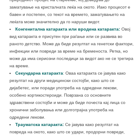
заматување на кристалната леќа на окото. Иако процесот е
бавен и постепен, со текот на времето, заматувањето на
леќата може значително да го наруши видот.
Конгенитална катаракта или вродена катаракта:
Овој
вид катаракта е присутен при раѓање или се развива во
раното детство. Може да биде резултат на генетски фактори,
инфекции или повреди за време на бременоста. Ретка, но
може да има сериозни последици за видот ако не се третира
на време.
Секундарна катаракта
:
Оваа катаракта се јавува како
резултат на други медицински состојби, како што се
дијабетес, или поради употреба на одредени лекови,
особено кортикостероиди. Поврзана со основните
здравствени состојби и може да биде почеста кај лица со
хронични заболувања или долготрајна употреба на
одредени лекови.
Трауматска катаракта:
Се јавува како резултат на
повреда на окото, како што се удари, продорни повреди,