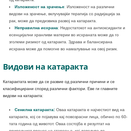
Изложеност на зрачење
:
Изложеност на различни
видови на зрачење, вклучувајќи терапија со радијација за
рак, може да предизвика развој на катаракта.
Неправилна исхрана
:
Недостатокот на антиоксиданти и
есенцијални хранливи материи во исхраната може да го
зголеми ризикот од катаракта. Здрава и балансирана
исхрана може да помогне во намалување на овој ризик.
Видови на катаракта
Катарактата може да се развие од различни причини и се
класифицирани според различни фактори. Еве ги главните
видови на катаракта:
Сенилна катаракта:
Оваа катаракта е најчестиот вид на
катаракта, кој се појавува кај повозрасни лица, обично по 60-
тата година од животот. Оваа состојба е резултат на
природниот процес на стареење, кој доведува до