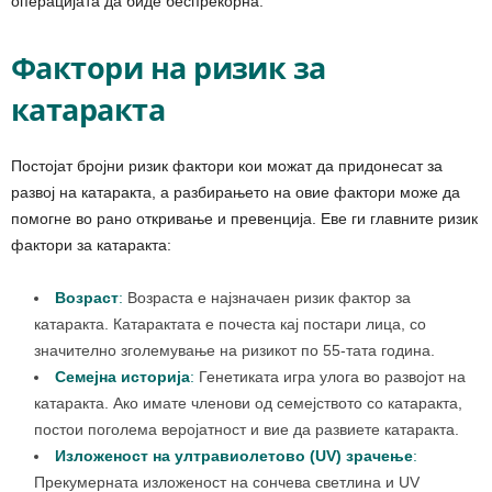
операцијата да биде беспрекорна.
Фактори на ризик за
катаракта
Постојат бројни ризик фактори кои можат да придонесат за
развој на катаракта, а разбирањето на овие фактори може да
помогне во рано откривање и превенција. Еве ги главните ризик
фактори за катаракта:
Возраст
:
Возраста е најзначаен ризик фактор за
катаракта. Катарактата е почеста кај постари лица, со
значително зголемување на ризикот по 55-тата година.
Семејна историја
:
Генетиката игра улога во развојот на
катаракта. Ако имате членови од семејството со катаракта,
постои поголема веројатност и вие да развиете катаракта.
Изложеност на ултравиолетово (UV) зрачење
:
Прекумерната изложеност на сончева светлина и UV