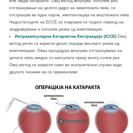
или тврди катаракти. Овој метод вклучува: поголем рез,
отстранување на целото јадро на заматената леќа, се
отстранува во едно парче, имплантација на вештачката леќа.
Недостатоците на ECCE се поврзани со подолг период на
заздравување и поголем ризик од компликации.
Интракапсуларна Катарактна Екстракција (ICCE)
Овој
метод ретко се користи денес поради високиот ризик од
компликации. Оваа процедура вклучува отстранување на
целата леќа заедно со капсулата преку многу голем рез.
Овој метод се користи само во исклучителни случаи каде
другите техники не се применливи.