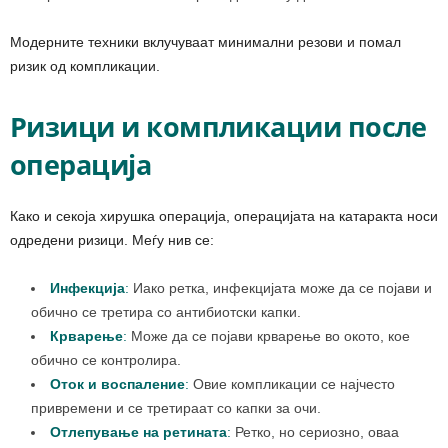
Модерните техники вклучуваат минимални резови и помал
ризик од компликации.
Ризици и компликации после
операција
Како и секоја хирушка операција, операцијата на катаракта носи
одредени ризици. Меѓу нив се:
Инфекција
:
Иако ретка, инфекцијата може да се појави и
обично се третира со антибиотски капки.
Крварење
:
Може да се појави крварење во окото, кое
обично се контролира.
Оток и воспаление
:
Овие компликации се најчесто
привремени и се третираат со капки за очи.
Отлепување на ретината
:
Ретко, но сериозно, оваа