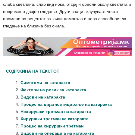
слаба светлина, слаб вид ноќе, отсјај и ореоли околу светлата и
повремено двојно гледање. Други знаци вклучуваат чести
промени во рецептот за очни помагала и нова способност за
гледање на близина без очила.
СОДРЖИНА НА ТЕКСТОТ
Симптоми на катаракта
Фактори на ризик за катаракта
Видови на катаракта
Процес на дијагностицирање на
катаракта
Нехирушки третман на катаракта
Хируршки третман на катаракта
Процес на хируршки третман
Видови на операција на катаракта