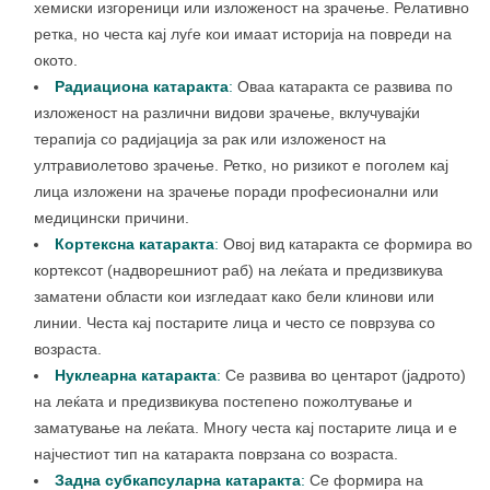
хемиски изгореници или изложеност на зрачење. Релативно
ретка, но честа кај луѓе кои имаат историја на повреди на
окото.
Радиациона катаракта
:
Оваа катаракта се развива по
изложеност на различни видови зрачење, вклучувајќи
терапија со радијација за рак или изложеност на
ултравиолетово зрачење. Ретко, но ризикот е поголем кај
лица изложени на зрачење поради професионални или
медицински причини.
Кортексна катаракта
:
Овој вид катаракта се формира во
кортексот (надворешниот раб) на леќата и предизвикува
заматени области кои изгледаат како бели клинови или
линии. Честа кај постарите лица и често се поврзува со
возраста.
Нуклеарна катаракта
:
Се развива во центарот (јадрото)
на леќата и предизвикува постепено пожолтување и
заматување на леќата. Многу честа кај постарите лица и е
најчестиот тип на катаракта поврзана со возраста.
Задна субкапсуларна катаракта
:
Се формира на