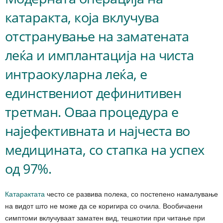
катаракта, која вклучува
отстранување на заматената
леќа и имплантација на чиста
интраокуларна леќа, е
единствениот дефинитивен
третман. Оваа процедура е
најефективната и најчеста во
медицината, со стапка на успех
од 97%.
Катарактата
често се развива полека, со постепено намалување
на видот што не може да се коригира со очила. Вообичаени
симптоми вклучуваат заматен вид, тешкотии при читање при