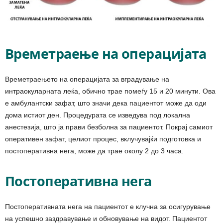
Времетраење на операцијата
Времетраењето на операцијата за вградување на
интраокуларната леќа, обично трае помеѓу 15 и 20 минути. Ова
е амбулантски зафат, што значи дека пациентот може да оди
дома истиот ден. Процедурата се изведува под локална
анестезија, што ја прави безболна за пациентот. Покрај самиот
оперативен зафат, целиот процес, вклучувајќи подготовка и
постоперативна нега, може да трае околу 2 до 3 часа.
Постоперативна нега
Постоперативната нега на пациентот е клучна за осигурување
на успешно заздравување и обновување на видот. Пациентот