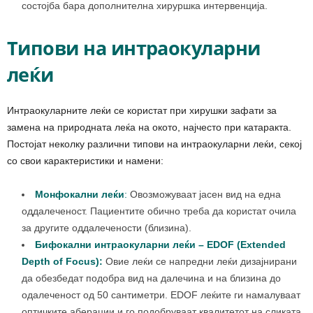
состојба бара дополнителна хируршка интервенција.
Типови на интраокуларни
леќи
Интраокуларните леќи се користат при хирушки зафати за
замена на природната леќа на окото, најчесто при катаракта.
Постојат неколку различни типови на интраокуларни леќи, секој
со свои карактеристики и намени:
Монфокални леќи
:
Овозможуваат јасен вид на една
оддалеченост. Пациентите обично треба да користат очила
за другите оддалечености (близина).
Бифокални интраокуларни леќи – EDOF (Extended
Depth of Focus):
Овие леќи се напредни леќи дизајнирани
да обезбедат подобра вид на далечина и на близина до
одалеченост од 50 сантиметри. EDOF леќите ги намалуваат
оптичките аберации и го подобруваат квалитетот на сликата.