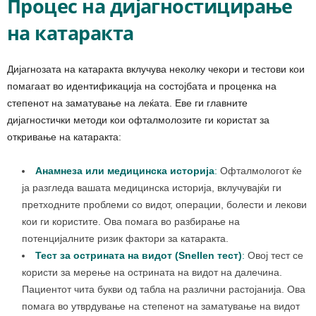
Процес на дијагностицирање
на
катаракта
Дијагнозата на катаракта вклучува неколку чекори и тестови кои
помагаат во идентификација на состојбата и проценка на
степенот на заматување на леќата. Еве ги главните
дијагностички методи кои офталмолозите ги користат за
откривање на катаракта:
Анамнеза или
медицинска историја
:
Офталмологот ќе
ја разгледа вашата медицинска историја, вклучувајќи ги
претходните проблеми со видот, операции, болести и лекови
кои ги користите. Ова помага во разбирање на
потенцијалните ризик фактори за катаракта.
Тест за острината на видот (Snellen тест)
:
Овој тест се
користи за мерење на острината на видот на далечина.
Пациентот чита букви од табла на различни растојанија. Ова
помага во утврдување на степенот на заматување на видот