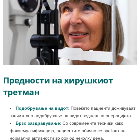
Предности на хирушкиот
третман
Подобрување на видот
:
Повеќето пациенти доживуваат
значително подобрување на видот веднаш по операцијата.
Брзо заздравување
:
Со современите техники како
факоемулзификација, пациентите обично се враќаат на
нормални активности во рок од неколку дена.