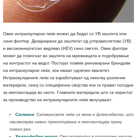
Овие интраокуларни леќи можат да бидат со УВ заштита или
сини филтер. Дизајнирани да заштитат од ултравиолетово (УВ)
и високоенергетско видливо (HEV) сино светло. Овие филтри
можат да помогнат во заштита на мрежницата и подобрување
на контрастот на видот. Постојат повеќе реномирани брендови
на интраокуларни леќи, кои имаат одличен квалитет.
Интраокуларните леќи се изработуваат од неколку различни
материјали, секој со специфични својства кои ги прават погодни
за имплантација во окото. Главните материјали што се користат
за производство на интраокуларните леќи вклучуваат:
Силикон
:
Силиконските леќи се меки и флексибилни, што
овозможува нивно преклопување и имплантација преку
помал рез.
Хидрофобен акрил
:
Овој материјал е популарен заради