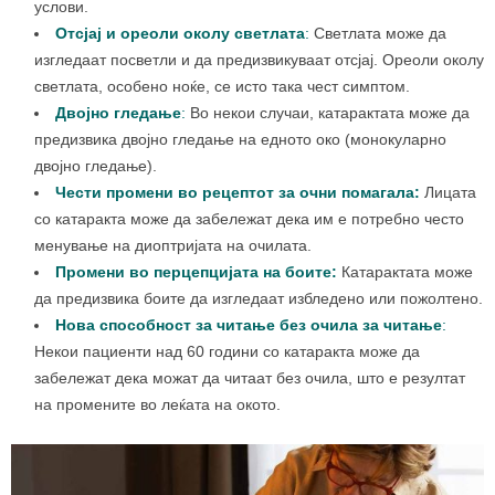
услови.
Отсјај и ореоли околу светлата
:
Светлата може да
изгледаат посветли и да предизвикуваат отсјај. Ореоли околу
светлата, особено ноќе, се исто така чест симптом.
Двојно гледање
:
Во некои случаи, катарактата може да
предизвика двојно гледање на едното око (монокуларно
двојно гледање).
Чести промени во рецептот
за очни помагала:
Лицата
со катаракта може да забележат дека им е потребно често
менување на диоптријата на очилата.
Промени во перцепцијата на боите:
Катарактата може
да предизвика боите да изгледаат избледено или пожолтено.
Нова способност за читање без очила за читање
:
Некои пациенти над 60 години со катаракта може да
забележат дека можат да читаат без очила, што е резултат
на промените во леќата на окото.