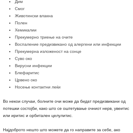
Дим
Смог
Животински влакна
Полен
Хемикалии
Прекумерно триење на очите
Воспаление предизвикано од алергени или инфекции
Прекумерна изложеност на сонце
Суво око
Вирусни инфекции
Блефаритис
Црвено око
Носење контактни леќи
Во некои случаи, болните очи може да бидат предизвикани од
потешки состојби, како што се оштетување очниот нерв, увеитис
или иритис и орбитален целулитис.
Најдоброто нешто што можете да го направите за себе, ако