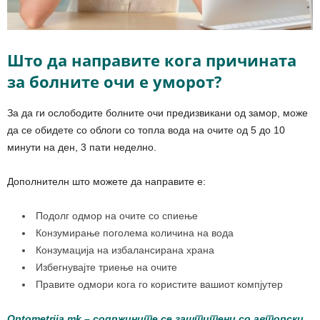
Што да направите кога причината
за болните очи е уморот?
За да ги ослободите болните очи предизвикани од замор, може
да се обидете со облоги со топла вода на очите од 5 до 10
минути на ден, 3 пати неделно.
Дополнителн што можете да направите е:
Подолг одмор на очите со спиење
Конзумирање поголема количина на вода
Конзумација на избалансирана храна
Избегнувајте триење на очите
Правите одмори кога го користите вашиот компјутер
Optometrija.mk
– содржините се заштитени со авторски