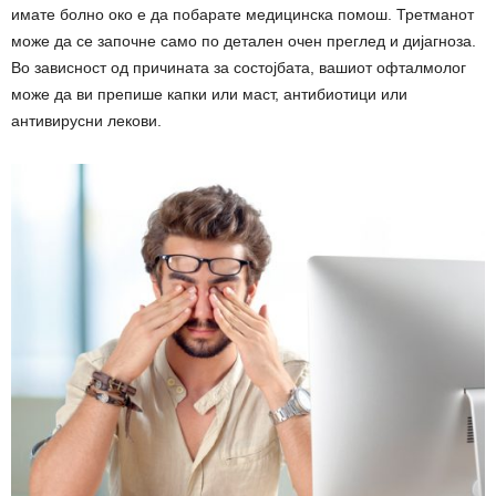
имате болно око е да побарате медицинска помош. Третманот
може да се започне само по детален очен преглед и дијагноза.
Во зависност од причината за состојбата, вашиот офталмолог
може да ви препише капки или маст, антибиотици или
антивирусни лекови.