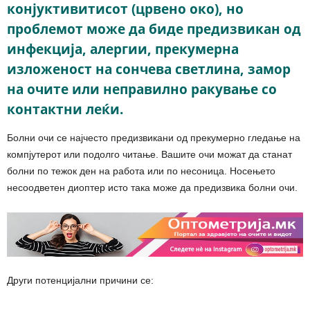
конјуктивитисот (црвено око), но
проблемот може да биде предизвикан од
инфекција, алергии, прекумерна
изложеност на сончева светлина, замор
на очите или неправилно ракување со
контактни леќи.
Болни очи се најчесто предизвикани од прекумерно гледање на
компјутерот или подолго читање. Вашите очи можат да станат
болни по тежок ден на работа или по несоница. Носењето
несоодветен диоптер исто така може да предизвика болни очи.
Други потенцијални причини се: