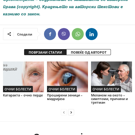
права (copyright). Крадењето на авторски текстови е
казниво со закон.
Сподели
ПОВРЗАНИ СТАТИИ
ПОВЕЌЕ ОД АВТОРОТ
ОЧНИ БОЛЕСТИ
ОЧНИ БОЛЕСТИ
ОЧНИ БОЛЕСТИ
Катаракта – очно перде
Проширени зеници –
Меланом на окото –
мидријаза
симптоми, причини и
третман