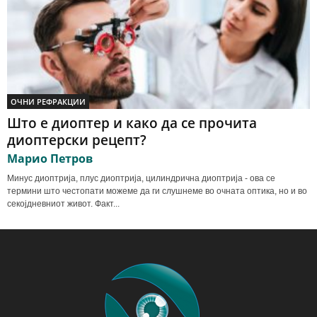
ОЧНИ РЕФРАКЦИИ
Што е диоптер и како да се прочита
диоптерски рецепт?
Марио Петров
Минус диоптрија, плус диоптрија, цилиндрична диоптрија - ова се
термини што честопати можеме да ги слушнеме во очната оптика, но и во
секојдневниот живот. Факт...