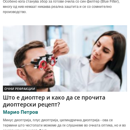
Особено кога станува збор за готови очила со син филтер (Blue Filter),
многу од нив немаат никаква реална заштита и се со сомнително
производство.
ОЧНИ РЕФРАКЦИИ
Што е диоптер и како да се прочита
диоптерски рецепт?
Марио Петров
Минус диоптрија, плус диоптрија, цилиндрична диоптрија - ова се
термини што честопати можеме да ги слушнеме во очната оптика, но и во