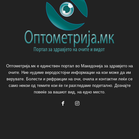
Оптометрија.мк е единствен портал во Македонија за здравјето на
очите. Ние нудиме веродостојни информации на кои може да им
верувате. Болести и рефракции на очи, очила и контактни леќи се
само некои од темите кои ќе ги разгледаме подетално. Дознајте
повеќе за вашиот вид, на едно место.