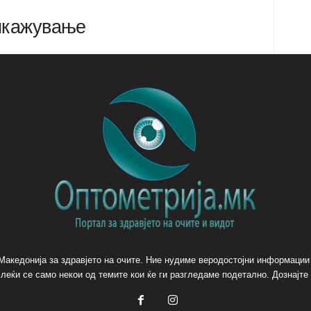
икажување
Македонија за здравјето на очите. Ние нудиме веродостојни информации
леќи се само некои од темите кои ќе ги разгледаме подетално. Дознајте