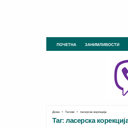
О
ПОЧЕТНА
ЗАНИМЛИВОСТИ
п
т
о
м
е
т
р
и
ј
а
.
м
Дома
Тагови
ласерска корекција
Таг: ласерска корекциј
к